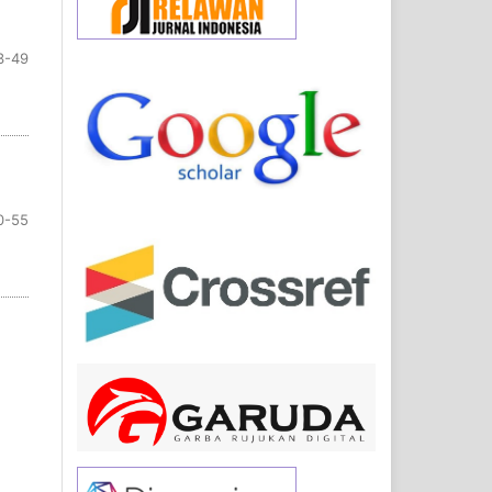
3-49
0-55