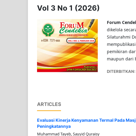
Vol 3 No 1 (2026)
Forum Cendeki
dikelola secar
Silaturahmi D
mempublikasik
pemikiran dar
maupun dari b
DITERBITKAN
ARTICLES
Evaluasi Kinerja Kenyamanan Termal Pada Masjid
Peningkatannya
Muhammad Tayeb, Sayyid Quraisy